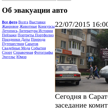
Об эвакуации авто
Все фото
Волга
Выставки
22/07/2015 16:0
Жанровое
Животные
Конкурсы
Летопись
Литература Истории
Пейзажи
Портреты Портфолио
Праздники Даты
Природа
Путешествия
Саратов
Свадебные Мода
События
Спорт
Справочная
Фотографы
Энгельс
Юмор
Сегодня в Сарат
заседание комит