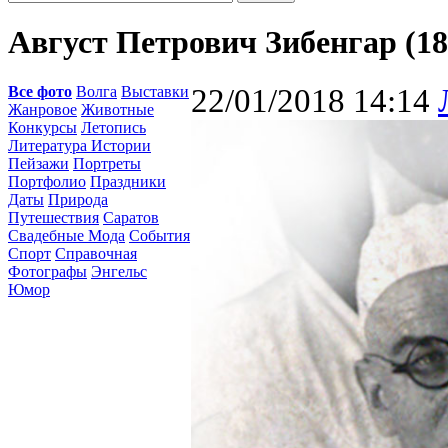
Август Петрович Зибенгар (1888
Все фото
Волга
Выставки
22/01/2018 14:14
Жанровое
Животные
Конкурсы
Летопись
Литература Истории
Пейзажи
Портреты
Портфолио
Праздники
Даты
Природа
Путешествия
Саратов
Свадебные Мода
События
Спорт
Справочная
Фотографы
Энгельс
Юмор