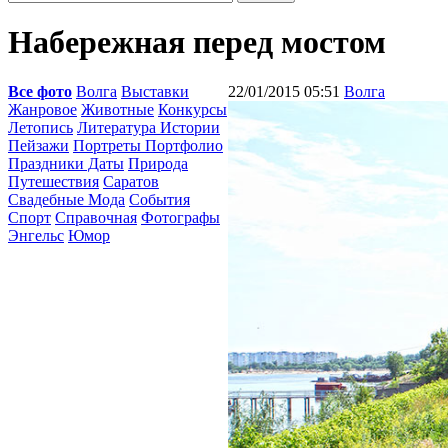
Набережная перед мостом
Все фото
Волга
Выставки
22/01/2015 05:51
Волга
Жанровое
Животные
Конкурсы
Летопись
Литература Истории
Пейзажи
Портреты Портфолио
Праздники Даты
Природа
Путешествия
Саратов
Свадебные Мода
События
Спорт
Справочная
Фотографы
Энгельс
Юмор