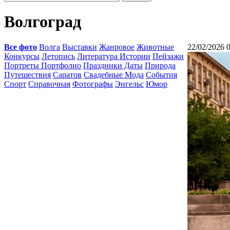
Волгоград
Все фото
Волга
Выставки
Жанровое
Животные
22/02/2026 
Конкурсы
Летопись
Литература Истории
Пейзажи
Портреты Портфолио
Праздники Даты
Природа
Путешествия
Саратов
Свадебные Мода
События
Спорт
Справочная
Фотографы
Энгельс
Юмор