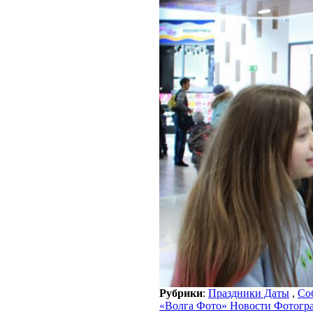
Рубрики
:
Праздники Даты
,
Со
«Волга Фото» Новости Фотогр