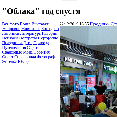
"Облака" год спустя
Все фото
Волга
Выставки
22/12/2019 16:55
Праздники Да
Жанровое
Животные
Конкурсы
Летопись
Литература Истории
Пейзажи
Портреты Портфолио
Праздники Даты
Природа
Путешествия
Саратов
Свадебные Мода
События
Спорт
Справочная
Фотографы
Энгельс
Юмор