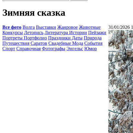
Зимняя сказка
Все фото
Волга
Выставки
Жанровое
Животные
31/01/2026 
Конкурсы
Летопись
Литература Истории
Пейзажи
Портреты Портфолио
Праздники Даты
Природа
Путешествия
Саратов
Свадебные Мода
События
Спорт
Справочная
Фотографы
Энгельс
Юмор