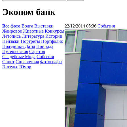
Эконом банк
Все фото
Волга
Выставки
22/12/2014 05:36
События
Жанровое
Животные
Конкурсы
Летопись
Литература Истории
Пейзажи
Портреты Портфолио
Праздники Даты
Природа
Путешествия
Саратов
Свадебные Мода
События
Спорт
Справочная
Фотографы
Энгельс
Юмор