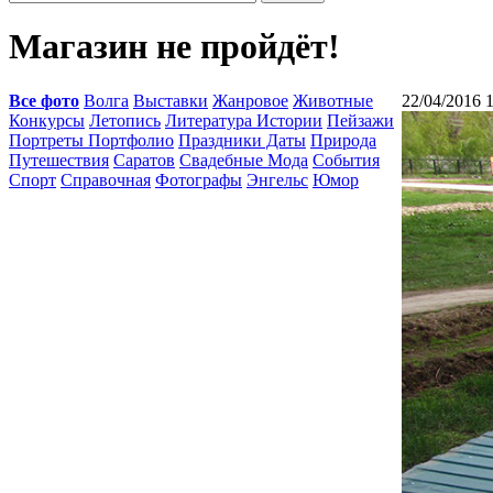
Магазин не пройдёт!
Все фото
Волга
Выставки
Жанровое
Животные
22/04/2016 
Конкурсы
Летопись
Литература Истории
Пейзажи
Портреты Портфолио
Праздники Даты
Природа
Путешествия
Саратов
Свадебные Мода
События
Спорт
Справочная
Фотографы
Энгельс
Юмор