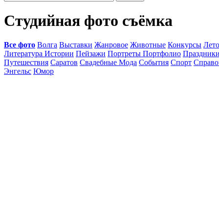
Студийная фото съёмка
Все фото
Волга
Выставки
Жанровое
Животные
Конкурсы
Лет
Литература Истории
Пейзажи
Портреты Портфолио
Праздник
Путешествия
Саратов
Свадебные Мода
События
Спорт
Справо
Энгельс
Юмор