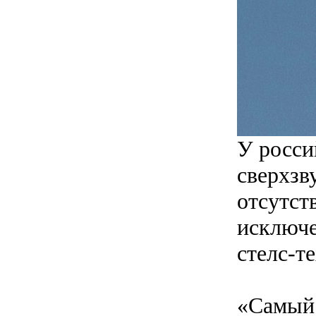
У росси
сверхзв
отсутст
исключе
стелс-те
«Самый 