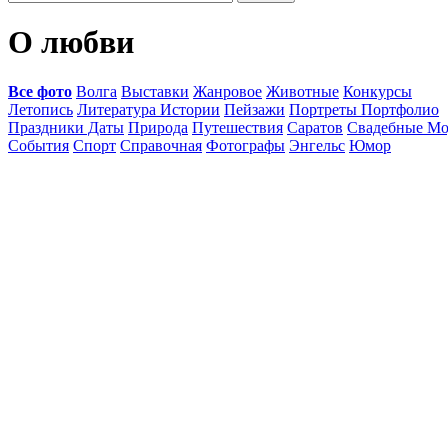
О любви
Все фото
Волга
Выставки
Жанровое
Животные
Конкурсы
Летопись
Литература Истории
Пейзажи
Портреты Портфолио
Праздники Даты
Природа
Путешествия
Саратов
Свадебные Мо
События
Спорт
Справочная
Фотографы
Энгельс
Юмор