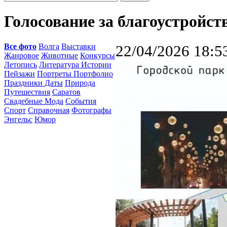
Голосование за благоустройст
Все фото
Волга
Выставки
22/04/2026 18:5
Жанровое
Животные
Конкурсы
Летопись
Литература Истории
Пейзажи
Портреты Портфолио
Праздники Даты
Природа
Путешествия
Саратов
Свадебные Мода
События
Спорт
Справочная
Фотографы
Энгельс
Юмор