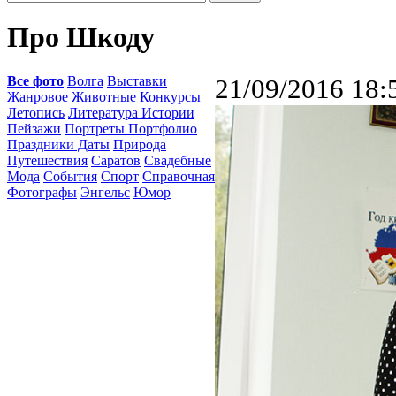
Про Шкоду
Все фото
Волга
Выставки
21/09/2016 18:
Жанровое
Животные
Конкурсы
Летопись
Литература Истории
Пейзажи
Портреты Портфолио
Праздники Даты
Природа
Путешествия
Саратов
Свадебные
Мода
События
Спорт
Справочная
Фотографы
Энгельс
Юмор