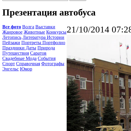
Презентация автобуса
Все фото
Волга
Выставки
21/10/2014 07:2
Жанровое
Животные
Конкурсы
Летопись
Литература Истории
Пейзажи
Портреты Портфолио
Праздники Даты
Природа
Путешествия
Саратов
Свадебные Мода
События
Спорт
Справочная
Фотографы
Энгельс
Юмор