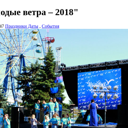
одые ветра – 2018"
47
Праздники Даты
,
События