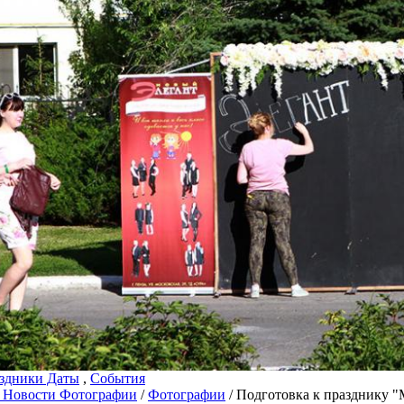
здники Даты
,
События
 Новости Фотографии
/
Фотографии
/ Подготовка к празднику "