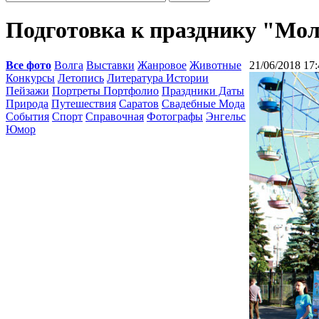
Подготовка к празднику "Мол
Все фото
Волга
Выставки
Жанровое
Животные
21/06/2018 17:
Конкурсы
Летопись
Литература Истории
Пейзажи
Портреты Портфолио
Праздники Даты
Природа
Путешествия
Саратов
Свадебные Мода
События
Спорт
Справочная
Фотографы
Энгельс
Юмор