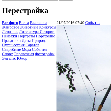
Перестройка
Все фото
Волга
Выставки
21/07/2016 07:40
События
Жанровое
Животные
Конкурсы
Летопись
Литература Истории
Пейзажи
Портреты Портфолио
Праздники Даты
Природа
Путешествия
Саратов
Свадебные Мода
События
Спорт
Справочная
Фотографы
Энгельс
Юмор