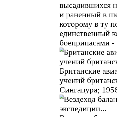
высадившихся на
и раненный в ш
которому в ту п
единственный к
боеприпасами -
Британские ави
учений британс
Сингапура; 1956