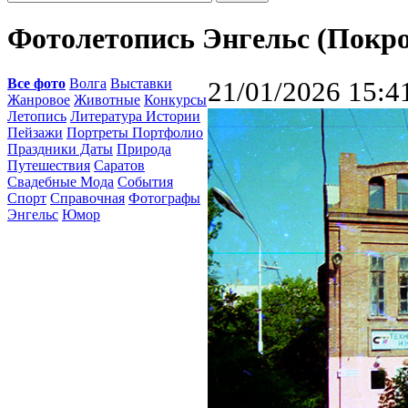
Фотолетопись Энгельс (Покро
Все фото
Волга
Выставки
21/01/2026 15:4
Жанровое
Животные
Конкурсы
Летопись
Литература Истории
Пейзажи
Портреты Портфолио
Праздники Даты
Природа
Путешествия
Саратов
Свадебные Мода
События
Спорт
Справочная
Фотографы
Энгельс
Юмор