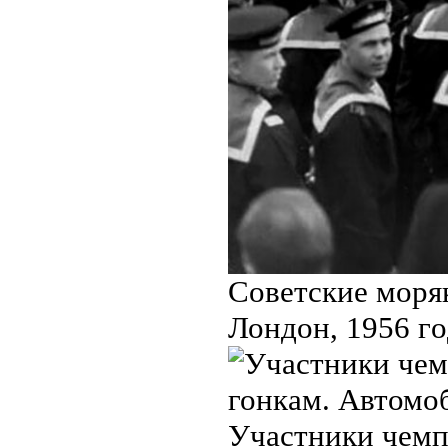
Coвeтские мopя
Лондон, 1956 гo
Участники чемп