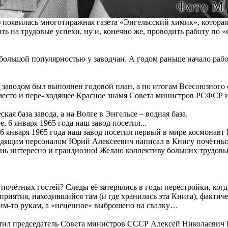
я) появилась многотиражная газета «Энгельсский химик», котора
ть на трудовые успехи, ну и, конечно же, проводить работу п
ь большой популярностью у заводчан. А годом раньше начало раб
да заводом был выполнен годовой план, а по итогам Всесоюзного
место и пере- ходящее Красное знамя Совета министров РСФСР
кая база завода, а на Волге в Энгельсе – водная база.
6 января 1965 года наш завод посетил первый в мире космонавт
одящим персоналом Юрий Алексеевич написал в Книгу почётных
ень интересно и грандиозно! Желаю коллективу больших трудовы
а почётных гостей? Следы её затерялись в годы перестройки, ко
дприятия, находившийся там (и где хранилась эта Книга), фактич
им-то рукам, а «неценное» выброшено на свалку…
етил председатель Совета министров СССР Алексей Николаевич К