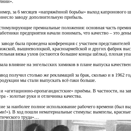
лнии».
мер, за 6 месяцев «напряжённой борьбы» выход капронового шё
принесло заводу дополнительную прибыль.
стимулирующие премиальные положения: основная часть премии
аботники предприятия начали понимать, что качество – это день
м заводе была проведена конференция с участием представителей
ижской, вышневолоцкой, красноармейской и других фабрик выск
льная вязка узлов (остаются большие концы шёлка), плохая упа
азала влияние на энгельсских химиков в плане выпуска качестве
авод получил столько же рекламаций за брак, сколько и в 1962 г
продукции мы стали выпускать всё-таки больше.
 и «агитационно-пропагандистские» приёмы. В частности, на за
ера - золотые руки и отличника качества.
ние за наиболее полное использование рабочего времени (был в
и!»). В ход пошли нематериальные стимулы: вымпелы, красные
стического труда»…