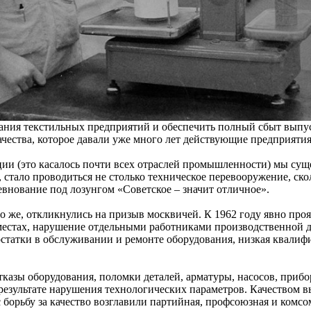
ания текстильных предприятий и обеспечить полный сбыт выпу
ачества, которое давали уже много лет действующие предприяти
ции (это касалось почти всех отраслей промышленности) мы сущ
 стало проводиться не столько техническое перевооружение, ско
евнование под лозунгом «Советское – значит отличное».
о же, откликнулись на призыв москвичей. К 1962 году явно про
 местах, нарушение отдельными работниками производственной
остатки в обслуживании и ремонте оборудования, низкая квалиф
казы оборудования, поломки деталей, арматуры, насосов, прибор
 результате нарушения технологических параметров. Качеством
 борьбу за качество возглавили партийная, профсоюзная и комсо