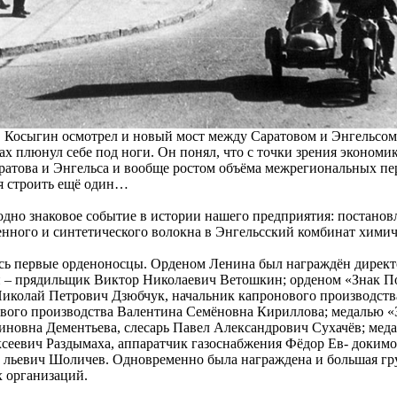
 Косыгин осмотрел и новый мост между Саратовом и Энгельсом.
ах плюнул себе под ноги. Он понял, что с точки зрения экономи
ратова и Энгельса и вообще ростом объёма межрегиональных пер
ся строить ещё один…
одно знаковое событие в истории нашего предприятия: постанов
енного и синтетического волокна в Энгельсский комбинат хими
ись первые орденоносцы. Орденом Ленина был награждён директ
и – прядильщик Виктор Николаевич Ветошкин; орденом «Знак П
Николай Петрович Дзюбчук, начальник капронового производств
вого производства Валентина Семёновна Кириллова; медалью «З
иновна Дементьева, слесарь Павел Александрович Сухачёв; медал
сеевич Раздымаха, аппаратчик газоснабжения Фёдор Ев- докимо
 льевич Шоличев. Одновременно была награждена и большая гр
 организаций.