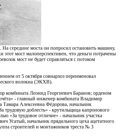
 На середине моста он попросил остановить машину,
ки этот мост малоперспективен, что деньги потрачены
евозок мост не будет справляться с потоком
лением от 5 октября совнархоз переименовал
ческого волокна (ЭКХВ).
ор комбината Леонид Георгиевич Баранов; орденом
очёта» - главный инженер комбината Владимир
а Тамара Алексеевна Фёдорова, начальник
а трудовую доблесть» - крутильщица капронового
ью «За трудовое отличие» - начальник участка
вич Усатый, начальник прядильного цеха ацетатного
уппа строителей и монтажников треста № 3