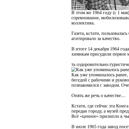
В этом же 1964 году (с 1 ма
соревнование, мобилизовыва
коллектива.
Газета, кстати, пользовалас
агитировало за качество.
В итоге 14 декабря 1964 го
химикам присудили первое 
ть оздоровительно-туристичес
Как уже упоминалось ранее, 
беседой с рабочими и руков
познакомился с заводом. Оч
Опять же речь о качестве…
Кстати, где сейчас эта Книг
передан городу, а музей пре
Всё «ценное» прилипло к чь
В июле 1965 года завод пос