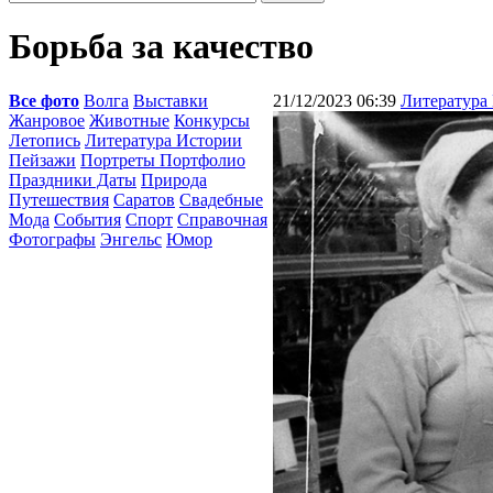
Борьба за качество
Все фото
Волга
Выставки
21/12/2023 06:39
Литература
Жанровое
Животные
Конкурсы
Летопись
Литература Истории
Пейзажи
Портреты Портфолио
Праздники Даты
Природа
Путешествия
Саратов
Свадебные
Мода
События
Спорт
Справочная
Фотографы
Энгельс
Юмор