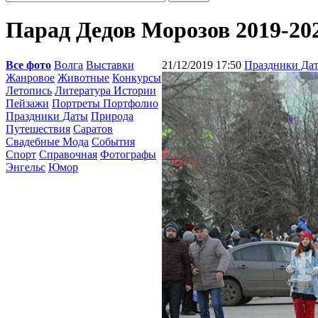
Парад Дедов Морозов 2019-20
Все фото
Волга
Выставки
21/12/2019 17:50
Праздники Да
Жанровое
Животные
Конкурсы
Летопись
Литература Истории
Пейзажи
Портреты Портфолио
Праздники Даты
Природа
Путешествия
Саратов
Свадебные Мода
События
Спорт
Справочная
Фотографы
Энгельс
Юмор