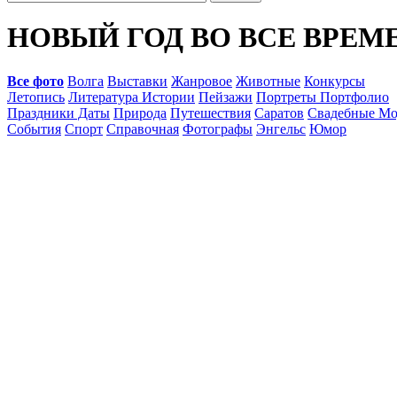
НОВЫЙ ГОД ВО ВСЕ ВРЕМЕ
Все фото
Волга
Выставки
Жанровое
Животные
Конкурсы
Летопись
Литература Истории
Пейзажи
Портреты Портфолио
Праздники Даты
Природа
Путешествия
Саратов
Свадебные Мо
События
Спорт
Справочная
Фотографы
Энгельс
Юмор