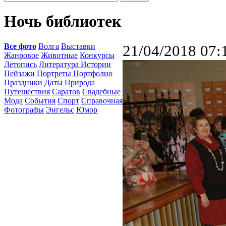
Ночь библиотек
Все фото
Волга
Выставки
21/04/2018 07:
Жанровое
Животные
Конкурсы
Летопись
Литература Истории
Пейзажи
Портреты Портфолио
Праздники Даты
Природа
Путешествия
Саратов
Свадебные
Мода
События
Спорт
Справочная
Фотографы
Энгельс
Юмор