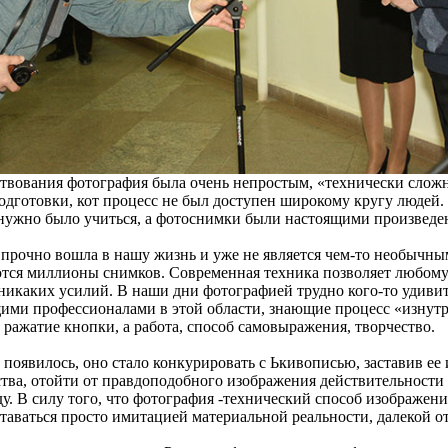
ствования фотография была очень непростым, «технически сло
дготовки, кот процесс не был доступен широкому кругу людей
нужно было учиться, а фотоснимки были настоящими произведе
 прочно вошла в нашу жизнь и уже не является чем-то необычн
тся миллионы снимков. Современная техника позволяет любому 
 никаких усилий. В наши дни фотографией трудно кого-то удивит
ми профессионалами в этой области, знающие процесс «изнутри
 ражатие кнопки, а работа, способ самовыражения, творчество.
 появилось, оно стало конкурировать с Ькивописью, заставив ее
тва, отойти от правдоподобного изображения действительности 
ду. В силу того, что фотография -технический способ изображени
таваться просто имитацией материальной реальности, далекой от