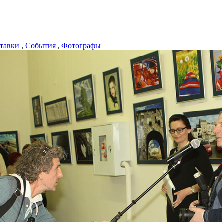
тавки
,
События
,
Фотографы