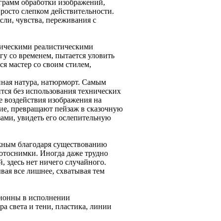
ограмм обработки изображений,
просто слепком действительности.
сли, чувства, переживания с
сическими реалистическими
гу со временем, пытается уловить
ся мастер со своим стилем,
енная натура, натюрморт. Самым
ится без использования технических
е воздействия изображения на
ние, превращают пейзаж в сказочную
зами, увидеть его ослепительную
ожным благодаря существованию
отоснимки. Иногда даже трудно
, здесь нет ничего случайного.
вая все лишнее, схватывая тем
ционны в исполнении
а света и тени, пластика, линии