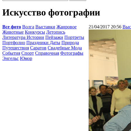
Искусство фотографии
Все фото
Волга
Выставки
Жанровое
21/04/2017 20:56
Выс
Животные
Конкурсы
Летопись
Литература Истории
Пейзажи
Портреты
Портфолио
Праздники Даты
Природа
Путешествия
Саратов
Свадебные Мода
События
Спорт
Справочная
Фотографы
Энгельс
Юмор