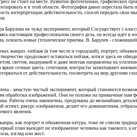
ресс не стоит на месте. Развитие фототехники, графических пр
нтировать и в этой области. Фотография давно перестала быть 
ость интерпретации действительности, способ передать свои мы
ия.
а Барулева не чужд эксперимент, который Сосуществует с клас
ясь настоящим профессионалом своего дела, он всегда идет в но
ия, освоить новые (технические приемы. В. Барулев - сложивший
чных жанрах -пейзаж (в том числе и городской), портрет, обнаж
творчестве продолжает оставаться пейзаж, хотя и здесь не обход
ветом, светом, выдержкой и даже монтаж направлены на усилени
 яркие сочные цвета, сочетания, контрасты захватывают внима
 оторваться от действительности, посмотреть на мир другими гла
лева - зачастую чистый эксперимент, который становится возм
мм обработки изображений. Они не похожи на привычные нам ф
еланы. Работы очень лаконичны, продуманы до мельчайших деталей
й аспект, ракурс изображения, делает его доминантным, отбрасы
емого явления.
жанры, как портрет и обнаженная натура, тоже не совсем тради
ервый план выходит не изображение человека как такового, а игр
поза, взгляд или жест.