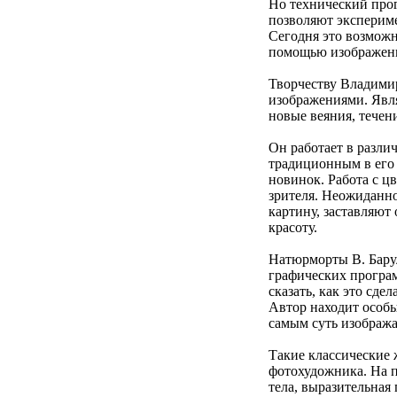
Но технический прог
позволяют экспериме
Сегодня это возможн
помощью изображен
Творчеству Владимир
изображениями. Явля
новые веяния, течен
Он работает в разли
традиционным в его 
новинок. Работа с ц
зрителя. Неожиданно
картину, заставляют
красоту.
Натюрморты В. Бару
графических програ
сказать, как это сд
Автор находит особы
самым суть изобража
Такие классические 
фотохудожника. На п
тела, выразительная 