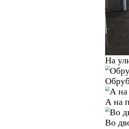
На ул
Обруб
А на 
Во дв