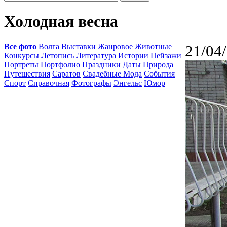
Холодная весна
Все фото
Волга
Выставки
Жанровое
Животные
21/04
Конкурсы
Летопись
Литература Истории
Пейзажи
Портреты Портфолио
Праздники Даты
Природа
Путешествия
Саратов
Свадебные Мода
События
Спорт
Справочная
Фотографы
Энгельс
Юмор