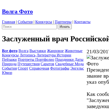
Волга Фото
Главная
|
События
|
Конкурсы
|
Партнеры
|
Контакты
Заслуженный врач Российско
Все фото
Волга
Выставки
Жанровое
Животные
21/03/201
Конкурсы
Летопись
Литература Истории
Пейзажи
Портреты Портфолио
Праздники Даты
Природа
Путешествия
Саратов
Свадебные Мода
События
Спорт
Справочная
Фотографы
Энгельс
Президен
Юмор
звание в
указ опуб
Как сооб
"Заслуже
заведующ