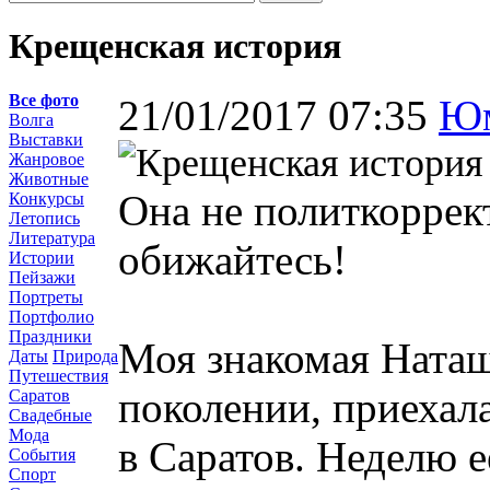
Крещенская история
Все фото
21/01/2017 07:35
Ю
Волга
Выставки
Жанровое
Животные
Она не политкоррект
Конкурсы
Летопись
Литература
обижайтесь!
Истории
Пейзажи
Портреты
Портфолио
Праздники
Моя знакомая Наташ
Даты
Природа
Путешествия
поколении, приеха
Саратов
Свадебные
Мода
в Саратов. Неделю е
События
Спорт