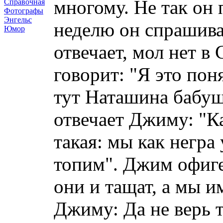
многому. Не так он 
Справочная
Фотографы
Энгельс
неделю он спрашива
Юмор
отвечает, мол нет в
говорит: "Я это пон
тут Наташина бабуш
отвечает Джиму: "К
такая: мы как негра
топим". Джим офиге
они и тащат, а мы и
Джиму: Да не верь т