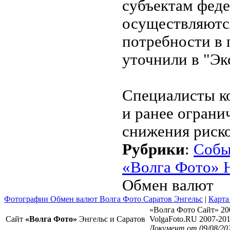
субъектам феде
осуществляются
потребности в 
уточнили в "Эк
Специалисты к
и ранее ограни
снижения риско
Рубрики
:
Собы
«Волга Фото» 
Обмен валют
Фотографии Обмен валют Волга Фото Саратов Энгельс
|
Карта
«Волга Фото Сайт» 20
Сайт
«Волга Фото»
Энгельс и Саратов
VolgaFoto.RU 2007-20
Документ от 09/08/20