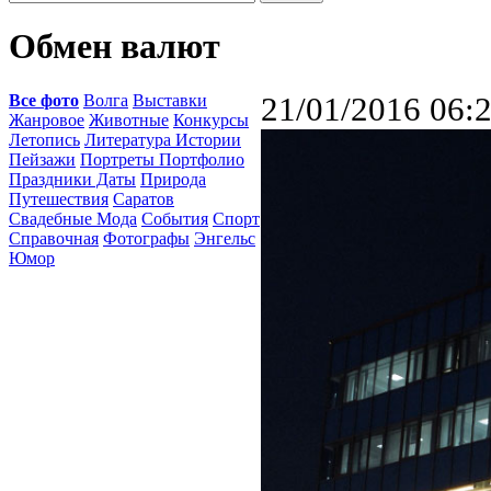
Обмен валют
Все фото
Волга
Выставки
21/01/2016 06:
Жанровое
Животные
Конкурсы
Летопись
Литература Истории
Пейзажи
Портреты Портфолио
Праздники Даты
Природа
Путешествия
Саратов
Свадебные Мода
События
Спорт
Справочная
Фотографы
Энгельс
Юмор