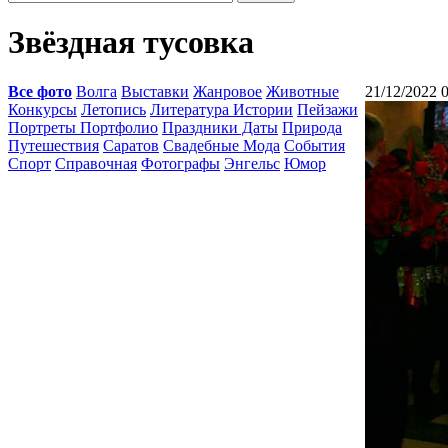
Звёздная тусовка
Все фото
Волга
Выставки
Жанровое
Животные
21/12/2022 
Конкурсы
Летопись
Литература Истории
Пейзажи
Портреты Портфолио
Праздники Даты
Природа
Путешествия
Саратов
Свадебные Мода
События
Спорт
Справочная
Фотографы
Энгельс
Юмор