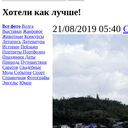
Хотели как лучше!
Все фото
Волга
21/08/2019 05:40
Выставки
Жанровое
Животные
Конкурсы
Летопись
Литература
Истории
Пейзажи
Портреты Портфолио
Праздники Даты
Природа
Путешествия
Саратов
Свадебные
Мода
События
Спорт
Справочная
Фотографы
Энгельс
Юмор