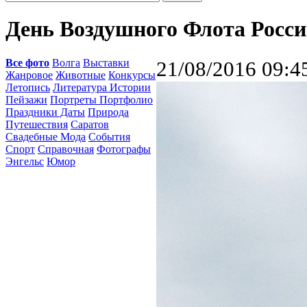
День Воздушного Флота Росс
Все фото
Волга
Выставки
21/08/2016 09:4
Жанровое
Животные
Конкурсы
Летопись
Литература Истории
Пейзажи
Портреты Портфолио
Праздники Даты
Природа
Путешествия
Саратов
Свадебные Мода
События
Спорт
Справочная
Фотографы
Энгельс
Юмор