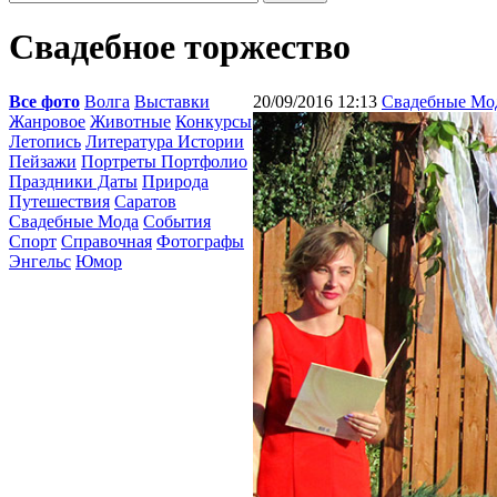
Свадебное торжество
Все фото
Волга
Выставки
20/09/2016 12:13
Свадебные Мо
Жанровое
Животные
Конкурсы
Летопись
Литература Истории
Пейзажи
Портреты Портфолио
Праздники Даты
Природа
Путешествия
Саратов
Свадебные Мода
События
Спорт
Справочная
Фотографы
Энгельс
Юмор