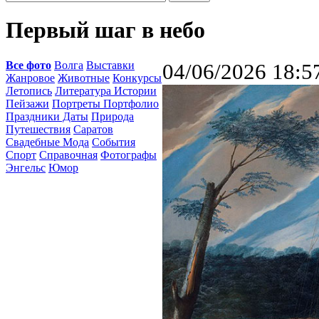
Первый шаг в небо
Все фото
Волга
Выставки
04/06/2026 18:5
Жанровое
Животные
Конкурсы
Летопись
Литература Истории
Пейзажи
Портреты Портфолио
Праздники Даты
Природа
Путешествия
Саратов
Свадебные Мода
События
Спорт
Справочная
Фотографы
Энгельс
Юмор