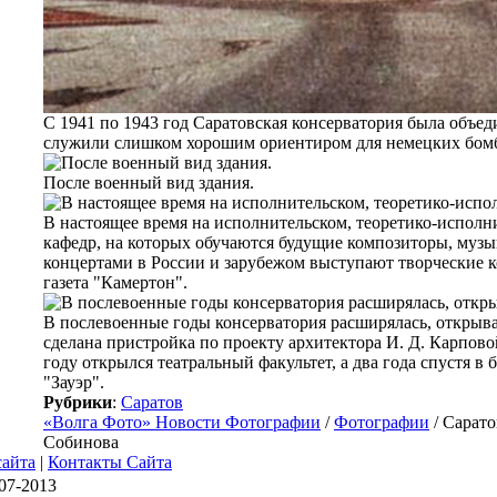
С 1941 по 1943 год Саратовская консерватория была объе
служили слишком хорошим ориентиром для немецких бом
После военный вид здания.
В настоящее время на исполнительском, теоретико-исполн
кафедр, на которых обучаются будущие композиторы, музы
концертами в России и зарубежом выступают творческие к
газета "Камертон".
В послевоенные годы консерватория расширялась, открыва
сделана пристройка по проекту архитектора И. Д. Карпово
году открылся театральный факультет, а два года спустя в
"Зауэр".
Рубрики
:
Саратов
«Волга Фото» Новости Фотографии
/
Фотографии
/ Сарато
Собинова
сайта
|
Контакты Сайта
07-2013