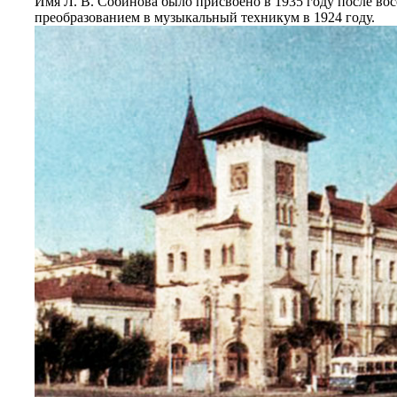
Имя Л. В. Собинова было присвоено в 1935 году после вос
преобразованием в музыкальный техникум в 1924 году.