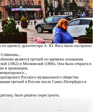
а по проекту архитектора А. Ю. Янга было построено
обинова является третьей по времени основания
ской (1862) и Московской (1866). Она была открыта в
ние в провинции.
ператорского Русского музыкального общества
тавшая третьей в России после Санкт-Петербурга и
критику, было решено перестроить.