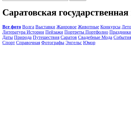
Саратовская государственная
Все фото
Волга
Выставки
Жанровое
Животные
Конкурсы
Лет
Литература Истории
Пейзажи
Портреты Портфолио
Праздник
Даты
Природа
Путешествия
Саратов
Свадебные Мода
Событи
Спорт
Справочная
Фотографы
Энгельс
Юмор