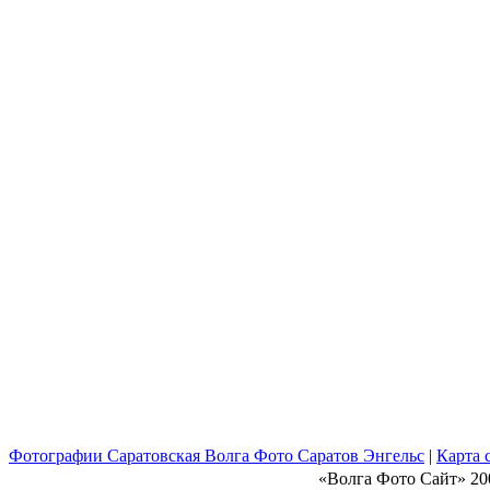
Фотографии Саратовская Волга Фото Саратов Энгельс
|
Карта 
«Волга Фото Сайт» 20