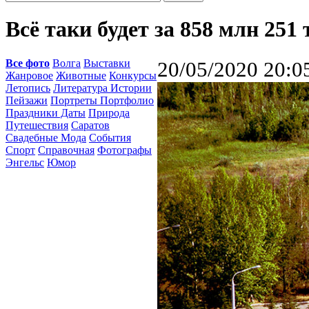
Всё таки будет за 858 млн 251
Все фото
Волга
Выставки
20/05/2020 20:0
Жанровое
Животные
Конкурсы
Летопись
Литература Истории
Пейзажи
Портреты Портфолио
Праздники Даты
Природа
Путешествия
Саратов
Свадебные Мода
События
Спорт
Справочная
Фотографы
Энгельс
Юмор