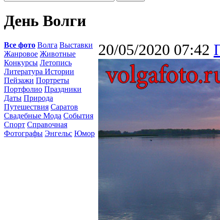
День Волги
Все фото
Волга
Выставки
20/05/2020 07:42
Жанровое
Животные
Конкурсы
Летопись
Литература Истории
Пейзажи
Портреты
Портфолио
Праздники
Даты
Природа
Путешествия
Саратов
Свадебные Мода
События
Спорт
Справочная
Фотографы
Энгельс
Юмор