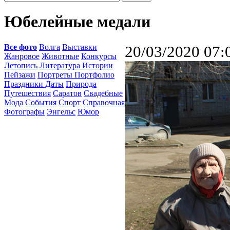
Юбелейные медали
Все фото
Волга
Выставки
20/03/2020 07:
Жанровое
Животные
Конкурсы
Летопись
Литература Истории
Пейзажи
Портреты Портфолио
Праздники Даты
Природа
Путешествия
Саратов
Свадебные
Мода
События
Спорт
Справочная
Фотографы
Энгельс
Юмор