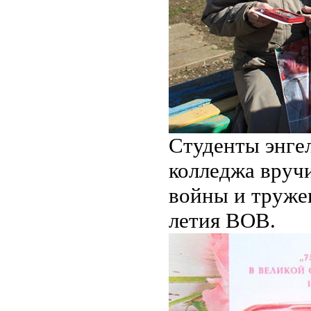
Студенты энге
колледжа вруч
войны и труже
летия ВОВ.