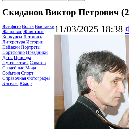
Скиданов Виктор Петрович (27.0
Все фото
Волга
Выставки
11/03/2025 18:38
Жанровое
Животные
Конкурсы
Летопись
Литература Истории
Пейзажи
Портреты
Портфолио
Праздники
Даты
Природа
Путешествия
Саратов
Свадебные Мода
События
Спорт
Справочная
Фотографы
Энгельс
Юмор