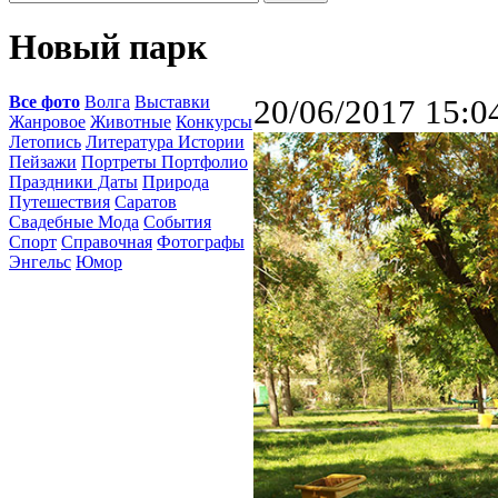
Новый парк
Все фото
Волга
Выставки
20/06/2017 15:0
Жанровое
Животные
Конкурсы
Летопись
Литература Истории
Пейзажи
Портреты Портфолио
Праздники Даты
Природа
Путешествия
Саратов
Свадебные Мода
События
Спорт
Справочная
Фотографы
Энгельс
Юмор