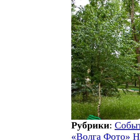
Рубрики
:
Собы
«Волга Фото» Н