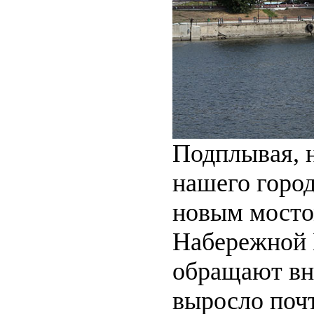
Подплывая, н
нашего горо
новым мосто
Набережной К
обращают вни
выросло почт