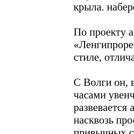
крыла. набе
По проекту а
«Ленгипроре
стиле, отлич
С Волги он, 
часами увен
развевается 
насквозь про
привычных ст