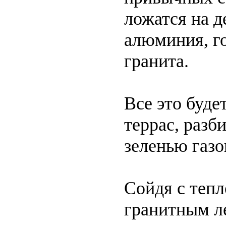
ложатся на д
алюминия, го
гранита.
Все это буде
террас, разб
зеленью газо
Сойдя с теп
гранитным ле