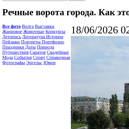
Речные ворота города. Как эт
Все фото
Волга
Выставки
18/06/2026 0
Жанровое
Животные
Конкурсы
Летопись
Литература Истории
Пейзажи
Портреты Портфолио
Праздники Даты
Природа
Путешествия
Саратов
Свадебные
Мода
События
Спорт
Справочная
Фотографы
Энгельс
Юмор