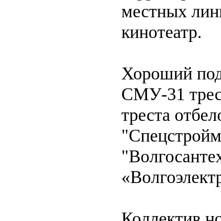
местных лини
кинотеатр.
Хороший под
СМУ-31 трес
треста отбел
"Спецстройм
"Волгосанте
«Волгоэлект
Коллектив но