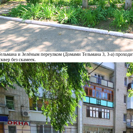
ельмана и Зелёным переулком (Домами Тельмана 3, 3-а) проходит 
квер без скамеек.