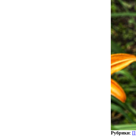
Рубрики
:
П