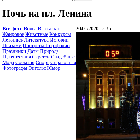
Ночь на пл. Ленина
Все фото
Волга
Выставки
20/01/2020 12:35
Жанровое
Животные
Конкурсы
Летопись
Литература Истории
Пейзажи
Портреты Портфолио
Праздники Даты
Природа
Путешествия
Саратов
Свадебные
Мода
События
Спорт
Справочная
Фотографы
Энгельс
Юмор