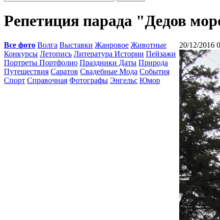
Репетиция парада "Дедов мор
Все фото
Волга
Выставки
Жанровое
Животные
20/12/2016 
Конкурсы
Летопись
Литература Истории
Пейзажи
Портреты Портфолио
Праздники Даты
Природа
Путешествия
Саратов
Свадебные Мода
События
Спорт
Справочная
Фотографы
Энгельс
Юмор