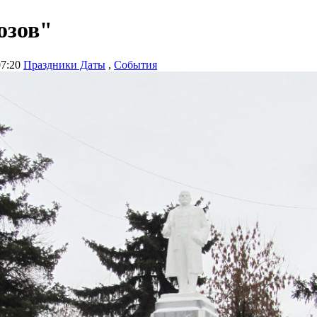
озов"
07:20
Праздники Даты
,
События