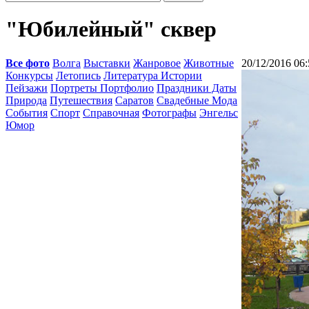
"Юбилейный" сквер
Все фото
Волга
Выставки
Жанровое
Животные
20/12/2016 06:
Конкурсы
Летопись
Литература Истории
Пейзажи
Портреты Портфолио
Праздники Даты
Природа
Путешествия
Саратов
Свадебные Мода
События
Спорт
Справочная
Фотографы
Энгельс
Юмор