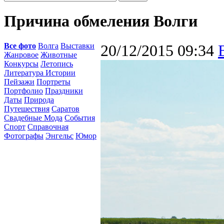
Причина обмеления Волги
Все фото
Волга
Выставки
20/12/2015 09:34
Жанровое
Животные
Конкурсы
Летопись
Литература Истории
Пейзажи
Портреты
Портфолио
Праздники
Даты
Природа
Путешествия
Саратов
Свадебные Мода
События
Спорт
Справочная
Фотографы
Энгельс
Юмор