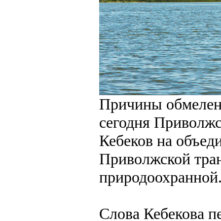
Причины обмелени
сегодня Приволж
Кебеков на объед
Приволжской тра
природоохранной
Слова Кебекова п