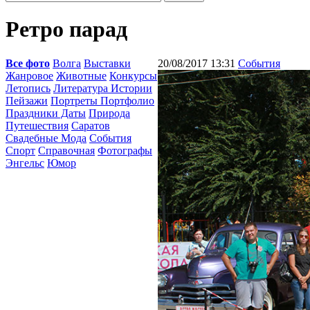
Ретро парад
Все фото
Волга
Выставки
20/08/2017 13:31
События
Жанровое
Животные
Конкурсы
Летопись
Литература Истории
Пейзажи
Портреты Портфолио
Праздники Даты
Природа
Путешествия
Саратов
Свадебные Мода
События
Спорт
Справочная
Фотографы
Энгельс
Юмор