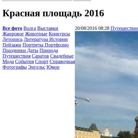
Красная площадь 2016
Все фото
Волга
Выставки
20/08/2016 08:28
Путешестви
Жанровое
Животные
Конкурсы
Летопись
Литература Истории
Пейзажи
Портреты Портфолио
Праздники Даты
Природа
Путешествия
Саратов
Свадебные
Мода
События
Спорт
Справочная
Фотографы
Энгельс
Юмор