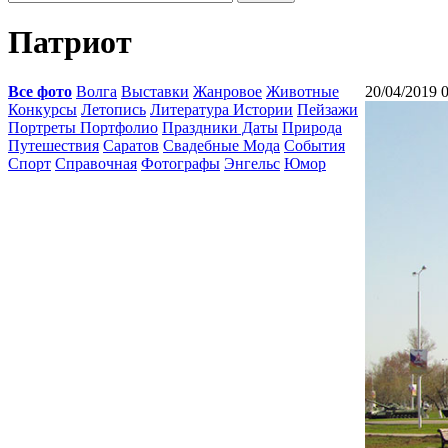
Патриот
Все фото
Волга
Выставки
Жанровое
Животные
20/04/2019 
Конкурсы
Летопись
Литература Истории
Пейзажи
Портреты Портфолио
Праздники Даты
Природа
Путешествия
Саратов
Свадебные Мода
События
Спорт
Справочная
Фотографы
Энгельс
Юмор