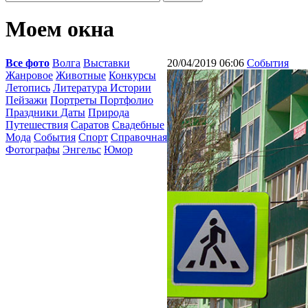
Моем окна
Все фото
Волга
Выставки
20/04/2019 06:06
События
Жанровое
Животные
Конкурсы
Летопись
Литература Истории
Пейзажи
Портреты Портфолио
Праздники Даты
Природа
Путешествия
Саратов
Свадебные
Мода
События
Спорт
Справочная
Фотографы
Энгельс
Юмор