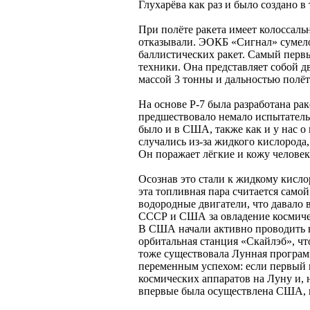
Глухарёва как раз и было создано в
При полёте ракета имеет колоссаль
отказывали. ЭОКБ «Сигнал» сумело
баллистических ракет. Самый первы
техники. Она представляет собой 
массой 3 тонны и дальностью полёт
На основе Р-7 была разработана ра
предшествовало немало испытательн
было и в США, также как и у нас о
случались из-за жидкого кислорода
Он поражает лёгкие и кожу человека
Осознав это стали к жидкому кисло
эта топливная пара считается сам
водородные двигатели, что давало
СССР и США за овладение космиче
В США начали активно проводить в
орбитальная станция «Скайлэб», чт
тоже существовала Лунная програм
переменным успехом: если первый 
космических аппаратов на Луну и, 
впервые была осуществлена США, к