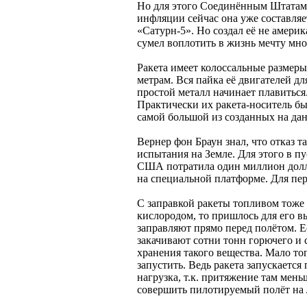
Но для этого Соединённым Штатам 
инфляции сейчас она уже составля
«Сатурн-5». Но создал её не америк
сумел воплотить в жизнь мечту мно
Ракета имеет колоссальные размеры.
метрам. Вся пайка её двигателей дл
простой металл начинает плавиться
Практически их ракета-носитель бы
самой большой из созданных на да
Вернер фон Браун знал, что отказ 
испытания на Земле. Для этого в п
США потратила один миллион долла
на специальной платформе. Для пе
С заправкой ракеты топливом тоже 
кислородом, то пришлось для его вы
заправляют прямо перед полётом. Е
закачивают сотни тонн горючего и 
хранения такого вещества. Мало тог
запустить. Ведь ракета запускаетс
нагрузка, т.к. притяжение там мен
совершить пилотируемый полёт на 