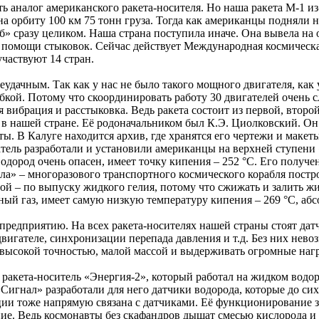
 аналог американского ракета-носителя. Но наша ракета М-1 из
а орбиту 100 км 75 тонн груза. Тогда как американцы подняли 
» сразу целиком. Наша страна поступила иначе. Она вывела на 
 помощи стыковок. Сейчас действует Международная космическ
частвуют 14 стран.
неудачным. Так как у нас не было такого мощного двигателя, как
бкой. Потому что скоординировать работу 30 двигателей очень 
 вибрация и расстыковка. Ведь ракета состоит из первой, второй
 в нашей стране. Её родоначальником был К.Э. Циолковский. Он
ты. В Калуге находится архив, где хранятся его чертежи и маке
тель разработали и установили американцы на верхней ступени 
водород очень опасен, имеет точку кипения – 252 °С. Его получе
а» – многоразового транспортного космического корабля постро
ой – по выпуску жидкого гелия, потому что сжижать и залить ж
ый газ, имеет самую низкую температуру кипения – 269 °С, аб
у предприятию. На всех ракета-носителях нашей страны стоят 
двигателе, синхронизации перепада давления и т.д. Без них нев
 высокой точностью, малой массой и выдерживать огромные наг
ракета-носитель «Энергия-2», который работал на жидком водор
гнал» разработали для него датчики водорода, которые до сих
ии тоже напрямую связана с датчиками. Её функционирование з
ие. Ведь космонавты без скафандров дышат смесью кислорода и 