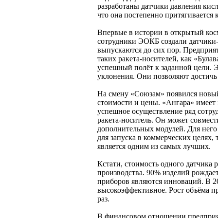
разработаны датчики давления кис
что она постепенно притягивается 
Впервые в истории в открытый кос
сотрудники ЭОКБ создали датчики-
выпускаются до сих пор. Предприят
таких ракета-носителей, как «Була
успешный полёт к заданной цели. 
уклонения. Они позволяют достичь
На смену «Союзам» появился новый 
стоимости и цены. «Ангара» имеет 
успешное осуществление ряд сотру
ракета-носитель. Он может совмест
дополнительных модулей. Для него
для запуска в коммерческих целях, 
является одним из самых лучших.
Кстати, стоимость одного датчика 
производства. 90% изделий рождает
приборов являются инноваций. В 20
высокоэффективное. Рост объёма про
раз.
В финансовом отношении предприят