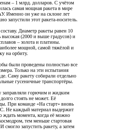
нам – 1 млрд. долларов. С учётом
лась самая мощная ракета в мире
АУ. Именно он уже на склоне лет
но запустили этот ракета-носитель.
 составу. Диаметр ракеты равен 10
ь высокая (2000 и выше градусов) и
плавов – золота и платины.
наиболее мощной, самой тяжёлой и
у на орбиту.
чтобы были проведены полностью все
змера. Только на эти испытания
де. Саму ракету собирали отдельно
альные гусеничные транспортёры.
ету заправляли горючим и жидким
долго стоять не может. Её
ды. При команде «На старт» вновь
 °С. Не каждый материал выдержит
о ждать момента, когда её можно
 космодром, тем меньше стартовая
 смогло запустить ракету, а затем