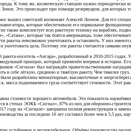
лорода. К тому же, космическую станцию нужно периодически к
к Земле. Это происходит при помощи резервуаров, для которых 
мос вышел советский космонавт Алексей Леонов. Для его специ
навигаторы, которые обеспечивали его нормальное функциони
ие также комплектует всю ракетную технику на кораблях, подв
ва», «Сатана», которые так боятся американцы, тоже обеспечива
Эти ракеты невозможно уничтожить и остановить. У них имеютс
 и уничтожить цель. Поэтому эти ракеты считаются самыми неу
ракета-носитель «Ангара», разработанный в 2010-2015 годах. У
модульный принцип, который применён впервые в истории. Его з
дников «Сигнала» был награждён правительственными наградам
ить в себе лёгкую, среднюю и тяжёлую ракету. Чем тяжелее груз,
 были разработаны миниатюрные, высокоточные и энергосберег
т.к. масса поднимаемого груза соответствует стоимости. Этот рак
равна стоимости хорошего автомобиля. Это показатель наукоёмк
ся в стенах ЭОКБ «Сигнал», 87% из них для оборонно-строител
17 году на «Сигнале» завершена полная реконструкция и замен
изводства за последние 10 лет составил более чем в 5,5 раз, на
ие устойчивое и респектабельное. Объёмы производства расши