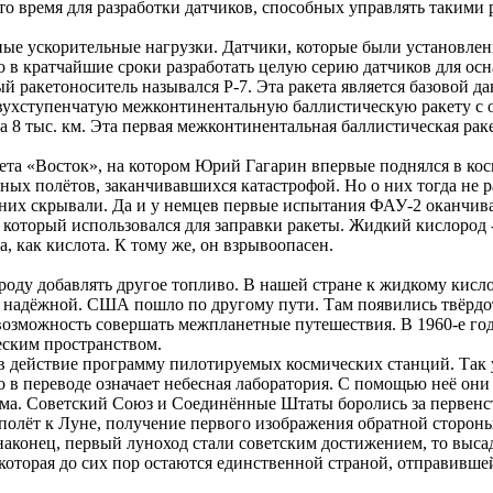
 то время для разработки датчиков, способных управлять такими 
ные ускорительные нагрузки. Датчики, которые были установле
 в кратчайшие сроки разработать целую серию датчиков для о
й ракетоноситель назывался Р-7. Эта ракета является базовой д
двухступенчатую межконтинентальную баллистическую ракету с
а 8 тыс. км. Эта первая межконтинентальная баллистическая раке
кета «Восток», на котором Юрий Гагарин впервые поднялся в к
ых полётов, заканчивавшихся катастрофой. Но о них тогда не 
 них скрывали. Да и у немцев первые испытания ФАУ-2 оканчива
, который использовался для заправки ракеты. Жидкий кислород 
, как кислота. К тому же, он взрывоопасен.
роду добавлять другое топливо. В нашей стране к жидкому кисл
ой надёжной. США пошло по другому пути. Там появились твёрд
 возможность совершать межпланетные путешествия. В 1960-е го
ским пространством.
 действие программу пилотируемых космических станций. Так 
о в переводе означает небесная лаборатория. С помощью неё они
ма. Советский Союз и Соединённые Штаты боролись за первенс
полёт к Луне, получение первого изображения обратной стороны
наконец, первый луноход стали советским достижением, то выса
оторая до сих пор остаются единственной страной, отправившей