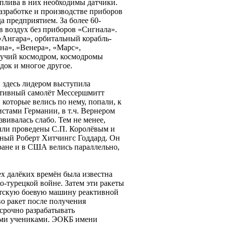
оплива в них необходимы датчики.
азработке и производстве приборов
а предприятием. За более 60-
в воздух без приборов «Сигнала».
«Ангара», орбитальный корабль-
на», «Венера», «Марс»,
вучий космодром, космодромы
док и многое другое.
 здесь лидером выступила
еактивный самолёт Мессершмитт
 которые велись по нему, попали, к
стами Германии, в т.ч. Вернером
звивалась слабо. Тем не менее,
были проведены С.П. Королёвым и
ный Роберт Хитчингс Годдард. Он
тране и в США велись параллельно,
х далёких времён была известна
о-турецкой войне. Затем эти ракеты
етскую боевую машину реактивной
о ракет после получения
срочно разрабатывать
оими учениками. ЭОКБ имени