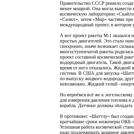
Правительство СССР решило создать
менее мощной. Она могла вывести н
космическую лабораторию «Скайлэб
«Салют», затем «Мир» частями при
международный проект, в котором у
А вот проект ракеты М-1 оказался 
простых двигателей. Это стало оши
синхронно, иначе возникает сильная
многоступенчатой ракеты родилась
проект составной космической раке
водородный двигатель. Такой двига
время от него отказались. Жидкий 
система. В США для запуска «Шаттл
по выпуску жидкого водорода, друг
невозможно. Жидкий гелий –инертн
Но вернёмся всё же к энгельсском
для измерения давления топлива в 
корабль. Датчики должны обладать
В противовес «Шаттлу» был создан 
кратчайшие сроки инженеры ОКБ «Си
Успешная работа космической станц
надо поддерживать заданное давлен