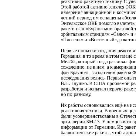
реактивно-ракетную технику. С уве
Этой работой активно занялся ЭОК
измерения авиационной и космическ
летний период им оснащены абсолют
Энгельсское ОКБ помогло взлететь 
ракетоплан «Буран» многоразовой 
орбитальным станциям «Салют» и 
«Плесецк» и «Восточный», ракетно
Первые попытки создания реактивн
Германия, в то время в этом плане
Ме.262, который тогда развивал фан
сожалению, не к нам, а к американ
фон Брауном – создателем ракеты ФА
исследования велись. Первые опыт
В.П. Глушко. В США проблемой реа
разработал и испытал первую ракет
но по-разному.
Их работы основывались ещё на ис
реактивная техника. В военных цел
были усовершенствованы в Отечес
артиллерии БМ-13. У немцев в то 
информации от Германии. Их ракет
баллистические ракеты, чтобы дос