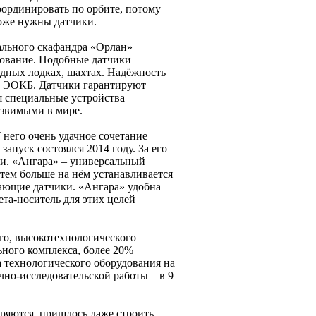
оординировать по орбите, потому
тоже нужны датчики.
ального скафандра «Орлан»
рование. Подобные датчики
одных лодках, шахтах. Надёжность
ет ЭОКБ. Датчики гарантируют
я специальные устройства
язвимыми в мире.
 него очень удачное сочетание
апуск состоялся 2014 году. За его
и. «Ангара» – универсальный
 тем больше на нём устанавливается
ающие датчики. «Ангара» удобна
ета-носитель для этих целей
ого, высокотехнологического
ьного комплекса, более 20%
а технологического оборудования на
учно-исследовательской работы – в 9
ряются, пришлось даже строить