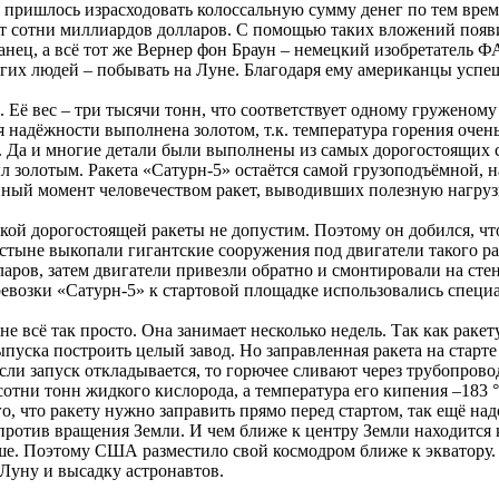
пришлось израсходовать колоссальную сумму денег по тем време
ет сотни миллиардов долларов. С помощью таких вложений появи
анец, а всё тот же Вернер фон Браун – немецкий изобретатель Ф
гих людей – побывать на Луне. Благодаря ему американцы успеш
 Её вес – три тысячи тонн, что соответствует одному груженому
я надёжности выполнена золотом, т.к. температура горения очен
. Да и многие детали были выполнены из самых дорогостоящих с
л золотым. Ракета «Сатурн-5» остаётся самой грузоподъёмной, 
нный момент человечеством ракет, выводивших полезную нагрузк
такой дорогостоящей ракеты не допустим. Поэтому он добился, 
устыне выкопали гигантские сооружения под двигатели такого ра
ров, затем двигатели привезли обратно и смонтировали на стен
ревозки «Сатурн-5» к стартовой площадке использовались специ
не всё так просто. Она занимает несколько недель. Так как рак
пуска построить целый завод. Но заправленная ракета на старте 
сли запуск откладывается, то горючее сливают через трубопрово
сотни тонн жидкого кислорода, а температура его кипения –183
о, что ракету нужно заправить прямо перед стартом, так ещё над
я против вращения Земли. И чем ближе к центру Земли находится
ьше. Поэтому США разместило свой космодром ближе к экватору. И
Луну и высадку астронавтов.