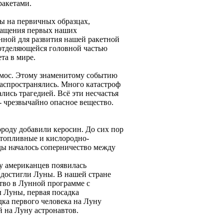
ракетами.
ны на первичных образцах,
снащения первых наших
анной для развития нашей ракетной
 отделяющейся головной частью
та в мире.
осмос. Этому знаменитому событию
распространялись. Много катастроф
лись трагедией. Всё эти несчастья
- чрезвычайно опасное вещество.
ороду добавили керосин. До сих пор
отопливные и кислородно-
ды началось соперничество между
у американцев появилась
 достигли Луны. В нашей стране
тво в Лунной программе с
 Луны, первая посадка
дка первого человека на Луну
 на Луну астронавтов.