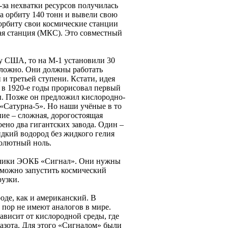
-за нехватки ресурсов получилась
на орбиту 140 тонн и вывели свою
орбиту свои космические станции
ая станция (МКС). Это совместный
 у США, то на М-1 установили 30
сложно. Они должны работать
 и третьей ступени. Кстати, идея
 в 1920-е годы прорисовал первый
ты. Позже он предложил кислородно-
«Сатурна-5». Но наши учёные в то
ние – сложная, дорогостоящая
ено два гигантских завода. Один –
идкий водород без жидкого гелия
солютный ноль.
датчики ЭОКБ «Сигнал». Они нужны
озможно запустить космический
рузки.
оде, как и американский. В
 пор не имеют аналогов в мире.
ависит от кислородной среды, где
азота. Для этого «Сигналом» были