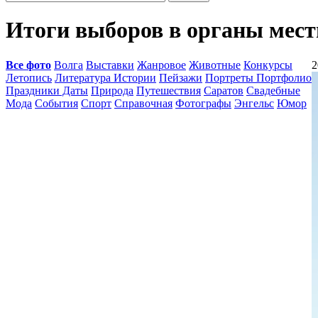
Итоги выборов в органы мест
Все фото
Волга
Выставки
Жанровое
Животные
Конкурсы
2
Летопись
Литература Истории
Пейзажи
Портреты Портфолио
Праздники Даты
Природа
Путешествия
Саратов
Свадебные
Мода
События
Спорт
Справочная
Фотографы
Энгельс
Юмор