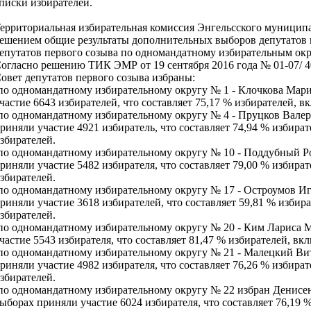
писки избирателей.
ерриториальная избирательная комиссия Энгельсского муницип
ешением общие результаты дополнительных выборов депутатов 
епутатов первого созыва по одномандатному избирательным округам
огласно решению ТИК ЭМР от 19 сентября 2016 года № 01-07/ 4
овет депутатов первого созыва избраны:
по одномандатному избирательному округу № 1 - Клочкова Мар
частие 6643 избирателей, что составляет 75,17 % избирателей, 
по одномандатному избирательному округу № 4 - Пруцков Вале
риняли участие 4921 избиратель, что составляет 74,94 % избира
збирателей.
по одномандатному избирательному округу № 10 - Поддубный 
риняли участие 5482 избирателя, что составляет 79,00 % избира
збирателей.
по одномандатному избирательному округу № 17 - Остроумов Иг
риняли участие 3618 избирателей, что составляет 59,81 % избир
збирателей.
по одномандатному избирательному округу № 20 - Ким Лариса 
частие 5543 избирателя, что составляет 81,47 % избирателей, в
по одномандатному избирательному округу № 21 - Малецкий В
риняли участие 4982 избирателя, что составляет 76,26 % избира
збирателей.
по одномандатному избирательному округу № 22 избран Денисе
ыборах приняли участие 6024 избирателя, что составляет 76,19 