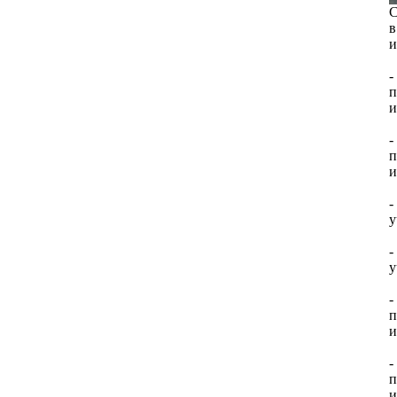
С
в
и
-
п
и
-
п
и
-
у
-
у
-
п
и
-
п
и