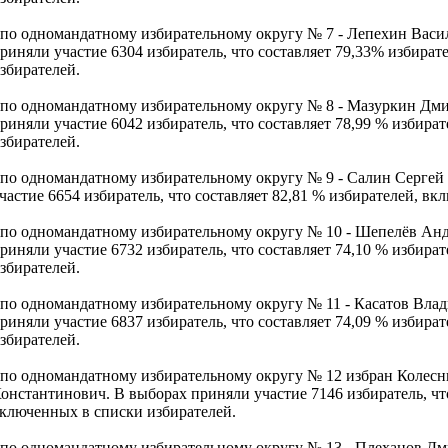
 по одномандатному избирательному округу № 7 - Лепехин Вас
риняли участие 6304 избиратель, что составляет 79,33% избира
збирателей.
 по одномандатному избирательному округу № 8 - Мазуркин Дм
риняли участие 6042 избиратель, что составляет 78,99 % избира
збирателей.
 по одномандатному избирательному округу № 9 - Салин Сергей
частие 6654 избиратель, что составляет 82,81 % избирателей, в
 по одномандатному избирательному округу № 10 - Шепелёв Ан
риняли участие 6732 избиратель, что составляет 74,10 % избира
збирателей.
 по одномандатному избирательному округу № 11 - Касатов Вла
риняли участие 6837 избиратель, что составляет 74,09 % избира
збирателей.
 по одномандатному избирательному округу № 12 избран Колес
онстантинович. В выборах приняли участие 7146 избиратель, что
ключенных в списки избирателей.
 по одномандатному избирательному округу № 13 - Плеханов Д