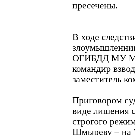
пресечены.
В ходе следств
злоумышленник
ОГИБДД МУ МВД
командир взво
заместитель ко
Приговором суд
виде лишения 
строгого режим
Шмыреву – на 7