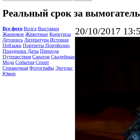
Реальный срок за вымогатель
Все фото
Волга
Выставки
20/10/2017 13:
Жанровое
Животные
Конкурсы
Летопись
Литература Истории
Пейзажи
Портреты Портфолио
Праздники Даты
Природа
Путешествия
Саратов
Свадебные
Мода
События
Спорт
Справочная
Фотографы
Энгельс
Юмор